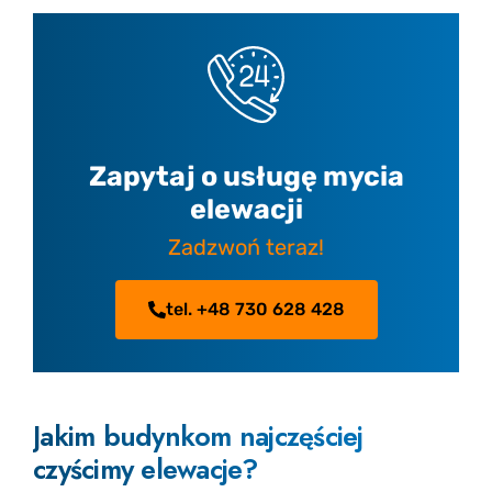
Zapytaj o usługę mycia
elewacji
Zadzwoń teraz!
tel. +48 730 628 428
Jakim budynkom najczęściej
czyścimy elewacje?