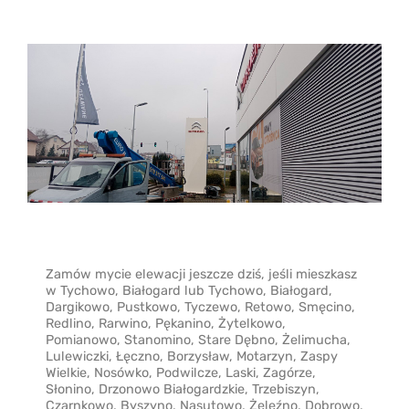
Zamów mycie elewacji jeszcze dziś, jeśli mieszkasz
w Tychowo, Białogard lub Tychowo, Białogard,
Dargikowo, Pustkowo, Tyczewo, Retowo, Smęcino,
Redlino, Rarwino, Pękanino, Żytelkowo,
Pomianowo, Stanomino, Stare Dębno, Żelimucha,
Lulewiczki, Łęczno, Borzysław, Motarzyn, Zaspy
Wielkie, Nosówko, Podwilcze, Laski, Zagórze,
Słonino, Drzonowo Białogardzkie, Trzebiszyn,
Czarnkowo, Byszyno, Nasutowo, Żeleźno, Dobrowo,