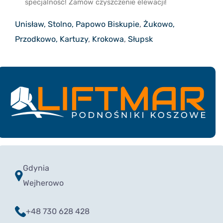
specjalność! Zamów czyszczenie elewacji!
Unisław, Stolno, Papowo Biskupie
,
Żukowo,
Przodkowo, Kartuzy
,
Krokowa
,
Słupsk
Gdynia
Wejherowo
+48 730 628 428