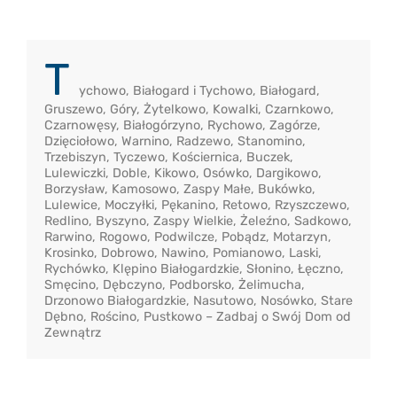
T
ychowo, Białogard i Tychowo, Białogard,
Gruszewo, Góry, Żytelkowo, Kowalki, Czarnkowo,
Czarnowęsy, Białogórzyno, Rychowo, Zagórze,
Dzięciołowo, Warnino, Radzewo, Stanomino,
Trzebiszyn, Tyczewo, Kościernica, Buczek,
Lulewiczki, Doble, Kikowo, Osówko, Dargikowo,
Borzysław, Kamosowo, Zaspy Małe, Bukówko,
Lulewice, Moczyłki, Pękanino, Retowo, Rzyszczewo,
Redlino, Byszyno, Zaspy Wielkie, Żeleźno, Sadkowo,
Rarwino, Rogowo, Podwilcze, Pobądz, Motarzyn,
Krosinko, Dobrowo, Nawino, Pomianowo, Laski,
Rychówko, Klępino Białogardzkie, Słonino, Łęczno,
Smęcino, Dębczyno, Podborsko, Żelimucha,
Drzonowo Białogardzkie, Nasutowo, Nosówko, Stare
Dębno, Rościno, Pustkowo – Zadbaj o Swój Dom od
Zewnątrz