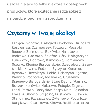
uszczelniające to tylko niektóre z dostępnych
produktów, które skutecznie radzą sobie z
najbardziej opornymi zabrudzeniami.
Czyścimy w Twojej okolicy!
Lśniąca Tychowo, Białogard i Tychowo, Białogard,
Kościernica, Czarnowęsy, Tyczewo, Moczyłki,
Rogowo, Żelimucha, Bukówko, Nasutowo,
Radzewo, Sadkowo, Żeleźno, Góry, Białogórzyno,
Lulewiczki, Dobrowo, Kamosowo, Pomianowo,
Osówko, Klępino Białogardzkie, Dzięciołowo, Zaspy
Wielkie, Nawino, Rościno, Byszyno, Krosinko,
Rychowo, Trzebiszyn, Doble, Dębczyno, Łęczno,
Rarwino, Podborsko, Rychówko, Gruszewo,
Drzonowo Białogardzkie, Stare Dębno, Warnino,
Buczek, Nosówko, Motarzyn, Pobądz, Zagórze,
Laski, Retowo, Borzysław, Zaspy Małe, Pękanino,
Kowalki, Słonino, Smęcino, Pustkowo, Lulewice,
Stanomino, Rzyszczewo, Żytelkowo, Podwilcze,
Dargikowo, Czarnkowo, Kikowo, Redlino to nasza